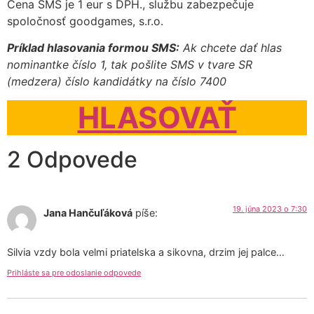
Cena SMS je 1 eur s DPH., službu zabezpečuje
spoločnosť goodgames, s.r.o.
Príklad hlasovania formou SMS:
Ak chcete dať hlas
nominantke číslo 1, tak pošlite SMS v tvare SR
(medzera) číslo kandidátky na číslo 7400
HLASOVAŤ
2 Odpovede
19. júna 2023 o 7:30
Jana Hančuľáková
píše:
Silvia vzdy bola velmi priatelska a sikovna, drzim jej palce…
Prihláste sa pre odoslanie odpovede