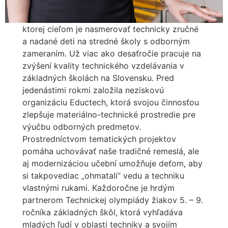
ktorej cieľom je nasmerovať technicky zručné
a nadané deti na stredné školy s odborným
zameraním. Už viac ako desaťročie pracuje na
zvýšení kvality technického vzdelávania v
základných školách na Slovensku. Pred
jedenástimi rokmi založila neziskovú
organizáciu Eductech, ktorá svojou činnosťou
zlepšuje materiálno-technické prostredie pre
výučbu odborných predmetov.
Prostredníctvom tematických projektov
pomáha uchovávať naše tradičné remeslá, ale
aj modernizáciou učební umožňuje deťom, aby
si takpovediac „ohmatali“ vedu a techniku
vlastnými rukami. Každoročne je hrdým
partnerom Technickej olympiády žiakov 5. – 9.
ročníka základných škôl, ktorá vyhľadáva
mladých ľudí v oblasti techniky a svojím