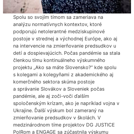
Spolu so svojím tímom sa zameriava na
analýzu normatívnych kontextov, ktoré
podporujú netolerantné medziskupinové
postoje v strednej a východnej Európe, ako aj
na intervencie na zmierňovanie predsudkov u
detí a dospievajúcich. Počas pandémie sa stala
členkou tímu kontinuálneho výskumného
projektu „Ako sa máte Slovensko?“ kde spolu
s kolegami a kolegyňami z akademického aj
komerčného sektora skúma postoje
a správanie Slovákov a Sloveniek počas
pandémie, ale aj zoči-voči ďalším
spoločenským krízam, ako je napríklad vojna v
Ukrajine. Ďalší výskum bol zameraný na
zmierňovanie predsudkov v školách. V
medzinárodnom tíme projektov DG JUSTICE
PolRom a ENGAGE sa zúčastnila výskumu