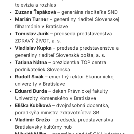
televízia a rozhlas
Zuzana Ťapáková
– generálna riaditeľka SND
Marián Turner
– generálny riaditeľ Slovenskej
filharmónie v Bratislave
Tomislav Jurik
– predseda predstavenstva
ZDRAVÝ ŽIVOT, a. s.
Vladislav Kupka
– predseda predstavenstva a
generálny riaditeľ Slovenská pošta, a. s.
Tatiana Nátna
– prezidentka TOP centra
podnikateliek Slovenska
Rudolf Sivák
– emeritný rektor Ekonomickej
univerzity v Bratislave
Eduard Burda
– dekan Právnickej fakulty
Univerzity Komenského v Bratislave
Eliška Kubíková
– dvojnásobná docentka,
poradkyňa ministra zdravotníctva SR
Vladimír Grežo
– predseda predstavenstva
Bratislavský kultúrny hub
Mikuláš Milko
– generálny riaditeľ CK Hydrotour