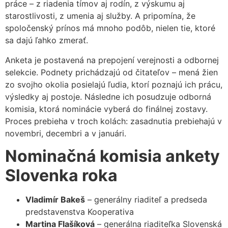
práce – z riadenia tímov aj rodín, z výskumu aj
starostlivosti, z umenia aj služby. A pripomína, že
spoločenský prínos má mnoho podôb, nielen tie, ktoré
sa dajú ľahko zmerať.
Anketa je postavená na prepojení verejnosti a odbornej
selekcie. Podnety prichádzajú od čitateľov – mená žien
zo svojho okolia posielajú ľudia, ktorí poznajú ich prácu,
výsledky aj postoje. Následne ich posudzuje odborná
komisia, ktorá nominácie vyberá do finálnej zostavy.
Proces prebieha v troch kolách: zasadnutia prebiehajú v
novembri, decembri a v januári.
Nominačná komisia ankety
Slovenka roka
Vladimír Bakeš
– generálny riaditeľ a predseda
predstavenstva Kooperativa
Martina Flašíková
– generálna riaditeľka Slovenská