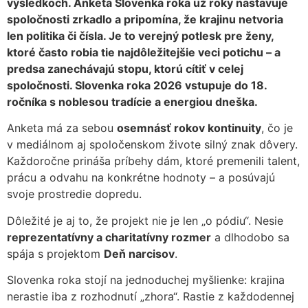
výsledkoch. Anketa Slovenka roka už roky nastavuje
spoločnosti zrkadlo a pripomína, že krajinu netvoria
len politika či čísla. Je to verejný potlesk pre ženy,
ktoré často robia tie najdôležitejšie veci potichu – a
predsa zanechávajú stopu, ktorú cítiť v celej
spoločnosti. Slovenka roka 2026 vstupuje do 18.
ročníka s noblesou tradície a energiou dneška.
Anketa má za sebou
osemnásť rokov kontinuity
, čo je
v mediálnom aj spoločenskom živote silný znak dôvery.
Každoročne prináša príbehy dám, ktoré premenili talent,
prácu a odvahu na konkrétne hodnoty – a posúvajú
svoje prostredie dopredu.
Dôležité je aj to, že projekt nie je len „o pódiu“. Nesie
reprezentatívny a charitatívny rozmer
a dlhodobo sa
spája s projektom
Deň narcisov
.
Slovenka roka stojí na jednoduchej myšlienke: krajina
nerastie iba z rozhodnutí „zhora“. Rastie z každodennej