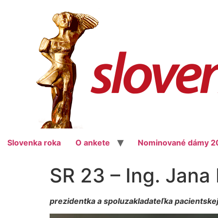
Slovenka roka
O ankete
Nominované dámy 2
SR 23 – Ing. Jana
prezidentka a spoluzakladateľka pacientske