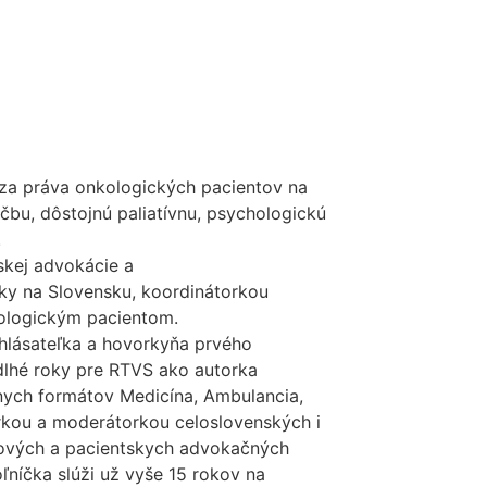
za práva onkologických pacientov na
iečbu, dôstojnú paliatívnu, psychologickú
.
skej advokácie a
iky na Slovensku, koordinátorkou
ologickým pacientom.
 hlásateľka a hovorkyňa prvého
lhé roky pre RTVS ako autorka
nych formátov Medicína, Ambulancia,
rkou a moderátorkou celoslovenských i
ových a pacientskych advokačných
ľníčka slúži už vyše 15 rokov na