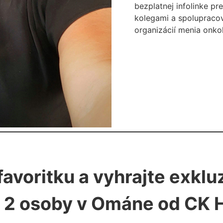
bezplatnej infolinke pr
kolegami a spolupracov
organizácií menia onko
 favoritku a vyhrajte exkl
 2 osoby v Ománe od CK 