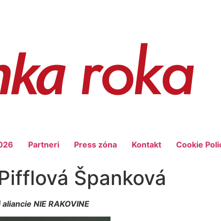
026
Partneri
Press zóna
Kontakt
Cookie Poli
 Pifflová Španková
j aliancie NIE RAKOVINE