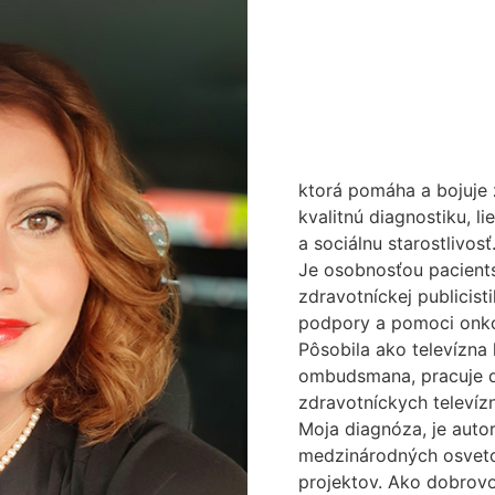
ktorá pomáha a bojuje 
kvalitnú diagnostiku, l
a sociálnu starostlivosť
Je osobnosťou pacient
zdravotníckej publicist
podpory a pomoci onk
Pôsobila ako televízna
ombudsmana, pracuje d
zdravotníckych televíz
Moja diagnóza, je auto
medzinárodných osvet
projektov. Ako dobrovo